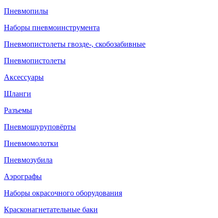
Пневмопилы
Наборы пневмоинструмента
Пневмопистолеты гвозде-, скобозабивные
Пневмопистолеты
Аксессуары
Шланги
Разъемы
Пневмошуруповёрты
Пневмомолотки
Пневмозубила
Аэрографы
Наборы окрасочного оборудования
Красконагнетательные баки