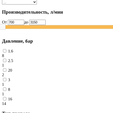
Производительность, л/мин
От
до
Давление, бар
1.6
8
2.5
1
20
2
3
1
8
1
16
14