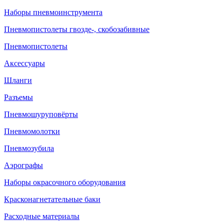
Наборы пневмоинструмента
Пневмопистолеты гвозде-, скобозабивные
Пневмопистолеты
Аксессуары
Шланги
Разъемы
Пневмошуруповёрты
Пневмомолотки
Пневмозубила
Аэрографы
Наборы окрасочного оборудования
Красконагнетательные баки
Расходные материалы