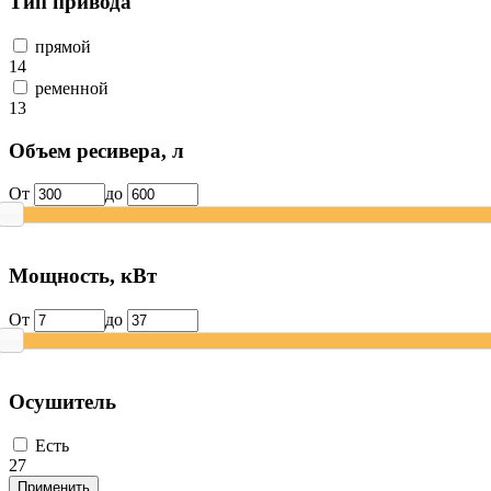
Тип привода
прямой
14
ременной
13
Объем ресивера, л
От
до
Мощность, кВт
От
до
Осушитель
Есть
27
Применить