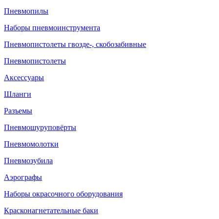
Пневмопилы
Наборы пневмоинструмента
Пневмопистолеты гвозде-, скобозабивные
Пневмопистолеты
Аксессуары
Шланги
Разъемы
Пневмошуруповёрты
Пневмомолотки
Пневмозубила
Аэрографы
Наборы окрасочного оборудования
Красконагнетательные баки